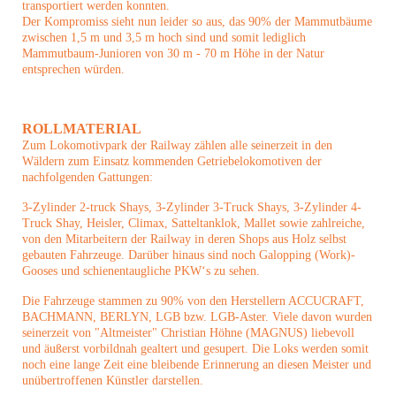
transportiert werden konnten.
Der Kompromiss sieht nun leider so aus, das 90% der Mammutbäume
zwischen 1,5 m und 3,5 m hoch sind und somit lediglich
Mammutbaum-Junioren von 30 m - 70 m Höhe in der Natur
entsprechen würden.
ROLLMATERIAL
Zum Lokomotivpark der Railway zählen alle seinerzeit in den
Wäldern zum Einsatz kommenden Getriebelokomotiven der
nachfolgenden Gattungen:
3-Zylinder 2-truck Shays, 3-Zylinder 3-Truck Shays, 3-Zylinder 4-
Truck Shay, Heisler, Climax, Satteltanklok, Mallet sowie zahlreiche,
von den Mitarbeitern der Railway in deren Shops aus Holz selbst
gebauten Fahrzeuge. Darüber hinaus sind noch Galopping (Work)-
Gooses und schienentaugliche PKW‘s zu sehen.
Die Fahrzeuge stammen zu 90% von den Herstellern ACCUCRAFT,
BACHMANN, BERLYN, LGB bzw. LGB-Aster. Viele davon wurden
seinerzeit von "Altmeister" Christian Höhne (MAGNUS) liebevoll
und äußerst vorbildnah gealtert und gesupert. Die Loks werden somit
noch eine lange Zeit eine bleibende Erinnerung an diesen Meister und
unübertroffenen Künstler darstellen.