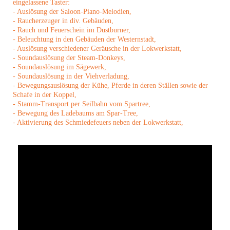
eingelassene Taster:
- Auslösung der Saloon-Piano-Melodien,
- Raucherzeuger in div. Gebäuden,
- Rauch und Feuerschein im Dustburner,
- Beleuchtung in den Gebäuden der Westernstadt,
- Auslösung verschiedener Geräusche in der Lokwerkstatt,
- Soundauslösung der Steam-Donkeys,
- Soundauslösung im Sägewerk,
- Soundauslösung in der Viehverladung,
- Bewegungsauslösung der Kühe, Pferde in deren Ställen sowie der
Schafe in der Koppel,
- Stamm-Transport per Seilbahn vom Spartree,
- Bewegung des Ladebaums am Spar-Tree,
- Aktivierung des Schmiedefeuers neben der Lokwerkstatt,