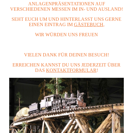
ANLAGENPRÄSENTATIONEN AUF
VERSCHIEDENEN MESSEN IM IN- UND AUSLAND!
SEHT EUCH UM UND HINTERLASST UNS GERNE
EINEN EINTRAG IM
GÄSTEBUCH
,
WIR WÜRDEN UNS FREUEN
VIELEN DANK FÜR DEINEN BESUCH!
ERREICHEN KANNST DU UNS JEDERZEIT ÜBER
DAS
KONTAKTFORMULAR
!