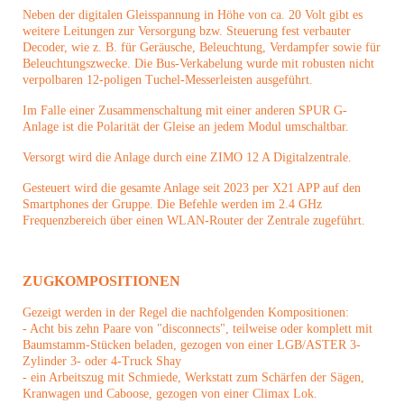
Neben der digitalen Gleisspannung in Höhe von ca. 20 Volt gibt es
weitere Leitungen zur Versorgung bzw. Steuerung fest verbauter
Decoder, wie z. B. für Geräusche, Beleuchtung, Verdampfer sowie für
Beleuchtungszwecke. Die Bus-Verkabelung wurde mit robusten nicht
verpolbaren 12-poligen Tuchel-Messerleisten ausgeführt.
Im Falle einer Zusammenschaltung mit einer anderen SPUR G-
Anlage ist die Polarität der Gleise an jedem Modul umschaltbar.
Versorgt wird die Anlage durch eine ZIMO 12 A Digitalzentrale.
Gesteuert wird die gesamte Anlage seit 2023 per X21 APP auf den
Smartphones der Gruppe. Die Befehle werden im 2.4 GHz
Frequenzbereich über einen WLAN-Router der Zentrale zugeführt.
ZUGKOMPOSITIONEN
G
ezeigt werden in der Regel die nachfolgenden Kompositionen:
- Acht bis zehn Paare von "disconnects", teilweise oder komplett mit
Baumstamm-Stücken beladen, gezogen von einer LGB/ASTER 3-
Zylinder 3- oder 4-Truck Shay
- ein Arbeitszug mit Schmiede, Werkstatt zum Schärfen der Sägen,
Kranwagen und Caboose, gezogen von einer Climax Lok.