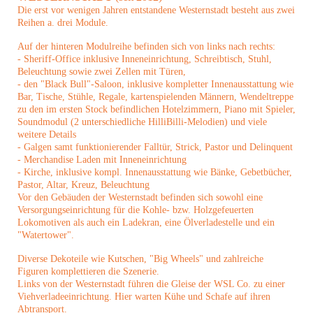
Die erst vor wenigen Jahren entstandene Westernstadt besteht aus zwei
Reihen a. drei Module.
Auf der hinteren Modulreihe befinden sich von links nach rechts:
- Sheriff-Office inklusive Inneneinrichtung, Schreibtisch, Stuhl,
Beleuchtung sowie zwei Zellen mit Türen,
- den "Black Bull"-Saloon, inklusive kompletter Innenausstattung wie
Bar, Tische, Stühle, Regale, kartenspielenden Männern, Wendeltreppe
zu den im ersten Stock befindlichen Hotelzimmern, Piano mit Spieler,
Soundmodul (2 unterschiedliche HilliBilli-Melodien) und viele
weitere
Details
- Galgen samt funktionierender Falltür, Strick, Pastor und Delinquent
- Merchandise Laden mit Inneneinrichtung
- Kirche, inklusive kompl. Innenausstattung wie Bänke, Gebetbücher,
Pastor, Altar, Kreuz, Beleuchtung
Vor den Gebäuden der Westernstadt befinden sich sowohl eine
Versorgungseinrichtung für die Kohle- bzw. Holzgefeuerten
Lokomotiven als auch ein Ladekran, eine Ölverladestelle und ein
"Watertower".
Diverse Dekoteile wie Kutschen, "Big Wheels" und zahlreiche
Figuren komplettieren die Szenerie.
Links von der Westernstadt führen die Gleise der WSL Co. zu einer
Viehverladeeinrichtung. Hier warten Kühe und Schafe auf ihren
Abtransport.