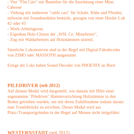
- Vier "Flat Cars" mit Bauteilen für die Ausrüstung einer Mine,
Caboose
- Viehzug mit mehreren "cattle cars" für Schafe, Kühe und Pferden,
teilweise mit Soundmodulen bestückt, gezogen von einer Heisler Lok
#2 oder #3
- Work-Arbeitsgoose,
- Eigenbau Holz-Climax der „WSL Co. Mitarbeiter“,
- Zug mit Waldarbeitern auf Holzstämmen sitzend,
Sämtliche Lokomotiven sind in der Regel mit Digital-Fahrdecoder
von ZIMO oder MASSOTH ausgestattet.
Einige der Loks haben Sound Decoder von PHOENIX an Bord.
PILEDRIVER (seit 2012)
Auf diesem Modul wird dargestellt, wie damals mit Hilfe einer
sogenannten "Piledriver"-Rammvorrichtung Holzstämme in den
Boden getrieben wurden, um mit deren Zuhilfenahme sodann daraus
eine Trestlebrücke zu errichten. Dieses Modul wird aus
Platz-/Transportgründen in der Regel auf Messen nicht mitgeführt.
WESTERNSTADT
(seit 2012)