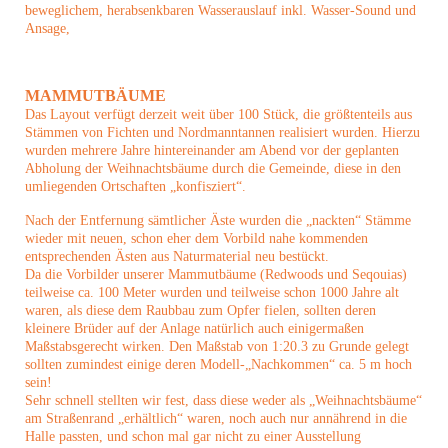
beweglichem, herabsenkbaren Wasserauslauf inkl. Wasser-Sound und
Ansage,
MAMMUTBÄUME
Das Layout verfügt derzeit weit über 100 Stück, die größtenteils aus
Stämmen von Fichten und Nordmanntannen realisiert wurden. Hierzu
wurden mehrere Jahre hintereinander am Abend vor der geplanten
Abholung der Weihnachtsbäume durch die Gemeinde, diese in den
umliegenden Ortschaften „konfisziert“.
Nach der Entfernung sämtlicher Äste wurden die „nackten“ Stämme
wieder mit neuen, schon eher dem Vorbild nahe kommenden
entsprechenden Ästen aus Naturmaterial neu bestückt.
Da die Vorbilder unserer Mammutbäume (Redwoods und Seqouias)
teilweise ca. 100 Meter wurden und teilweise schon 1000 Jahre alt
waren, als diese dem Raubbau zum Opfer fielen, sollten deren
kleinere Brüder auf der Anlage natürlich auch einigermaßen
Maßstabsgerecht wirken. Den Maßstab von 1:20.3 zu Grunde gelegt
sollten zumindest einige deren Modell-„Nachkommen“ ca. 5 m hoch
sein!
Sehr schnell stellten wir fest, dass diese weder als „Weihnachtsbäume“
am Straßenrand „erhältlich“ waren, noch auch nur annährend in die
Halle passten, und schon mal gar nicht zu einer Ausstellung