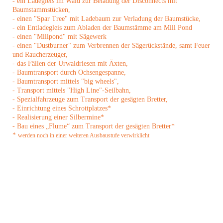
- ein Ladegleis im Wald zur Beladung der Disconnects mit
Baumstammstücken,
- einen "Spar Tree" mit Ladebaum zur Verladung der Baumstücke,
- ein Entladegleis zum Abladen der Baumstämme am Mill Pond
- einen "Millpond" mit Sägewerk
- einen "Dustburner" zum Verbrennen der Sägerückstände, samt Feuer
und Raucherzeuger,
- das Fällen der Urwaldriesen mit Äxten,
- Baumtransport durch Ochsengespanne,
- Baumtransport mittels "big wheels",
- Transport mittels "High Line"-Seilbahn,
- Spezialfahrzeuge zum Transport der gesägten Bretter,
- Einrichtung eines Schrottplatzes*
- Realisierung einer Silbermine*
- Bau eines „Flume“ zum Transport der gesägten Bretter*
*
werden noch in einer weiteren Ausbaustufe verwirklicht