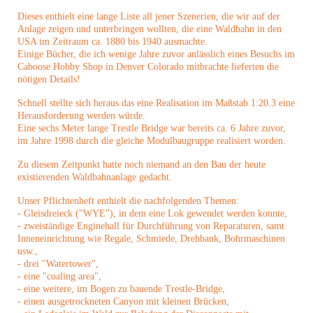
Dieses enthielt eine lange Liste all jener Szenerien, die wir auf der
Anlage zeigen und unterbringen wollten, die eine Waldbahn in den
USA im Zeitraum ca. 1880 bis 1940 ausmachte.
Einige Bücher, die ich wenige Jahre zuvor anlässlich eines Besuchs im
Caboose Hobby Shop in Denver Colorado mitbrachte lieferten die
nötigen Details!
Schnell stellte sich heraus das eine Realisation im Maßstab 1:20.3 eine
Herausforderung werden würde.
Eine sechs Meter
lange Trestle Bridge war bereits ca. 6 Jahre zuvor,
im Jahre 1998 durch die gleiche Modulbaugruppe realisiert worden.
Zu diesem Zeitpunkt
hatte noch niemand an den Bau der heute
existierenden Waldbahnanlage gedacht.
Unser Pflichtenheft enthielt die nachfolgenden Themen:
- Gleisdreieck ("WYE"), in dem eine Lok gewendet werden konnte,
- zweiständige Enginehall für Durchführung von Reparaturen, samt
Inneneinrichtung wie Regale, Schmiede, Drehbank, Bohrmaschinen
usw.,
- drei "Watertower",
- eine "coaling area",
- eine weitere, im Bogen zu bauende Trestle-Bridge,
- einen ausgetrockneten Canyon mit kleinen Brücken,