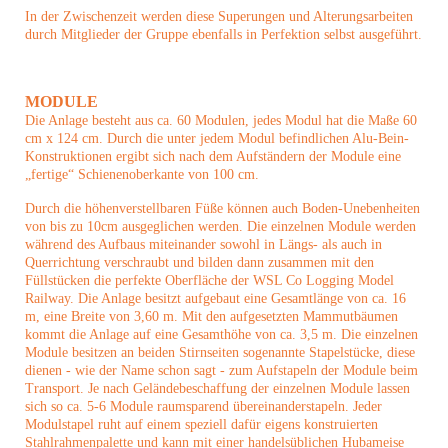
In der Zwischenzeit werden diese Superungen und Alterungsarbeiten
durch Mitglieder der Gruppe ebenfalls in Perfektion selbst ausgeführt.
MODULE
Die Anlage besteht aus ca. 60 Modulen, jedes Modul hat die Maße 60
cm x 124 cm. Durch die unter jedem Modul befindlichen Alu-Bein-
Konstruktionen ergibt sich nach dem Aufständern der Module eine
„fertige“ Schienenoberkante von 100 cm.
Durch die höhenverstellbaren Füße können auch Boden-Unebenheiten
von bis zu 10cm ausgeglichen werden. Die einzelnen Module werden
während des Aufbaus miteinander sowohl in Längs- als auch in
Querrichtung verschraubt und bilden dann zusammen mit den
Füllstücken die perfekte Oberfläche der WSL Co Logging Model
Railway. Die Anlage besitzt aufgebaut eine Gesamtlänge von ca. 16
m, eine Breite von 3,60 m. Mit den aufgesetzten Mammutbäumen
kommt die Anlage auf eine Gesamthöhe von ca. 3,5 m. Die einzelnen
Module besitzen an beiden Stirnseiten sogenannte Stapelstücke, diese
dienen - wie der Name schon sagt - zum Aufstapeln der Module beim
Transport. Je nach Geländebeschaffung der einzelnen Module lassen
sich so ca. 5-6 Module raumsparend übereinanderstapeln. Jeder
Modulstapel ruht auf einem speziell dafür eigens konstruierten
Stahlrahmenpalette und kann mit einer handelsüblichen Hubameise